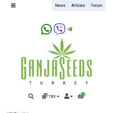
News
Articles
Forum
Ganjaseeds.band
0
TRY