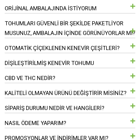
ORIJINAL AMBALAJINDA ISTIYORUM
TOHUMLARI GÜVENLI BIR ŞEKILDE PAKETLIYOR
MUSUNUZ, AMBALAJIN IÇINDE GÖRÜNÜYORLAR MI?
OTOMATIK ÇIÇEKLENEN KENEVIR ÇEŞITLERI?
DIŞILEŞTIRILMIŞ KENEVIR TOHUMU
CBD VE THC NEDIR?
KALITELI OLMAYAN ÜRÜNÜ DEĞIŞTIRIR MISINIZ?
SIPARIŞ DURUMU NEDIR VE HANGILERI?
NASIL ÖDEME YAPARIM?
PROMOSYONLAR VE INDIRIMLER VAR MI?