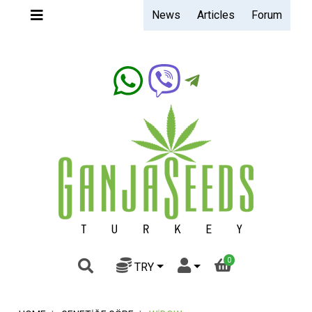
News
Articles
Forum
Ganjaseeds.band
0
TRY