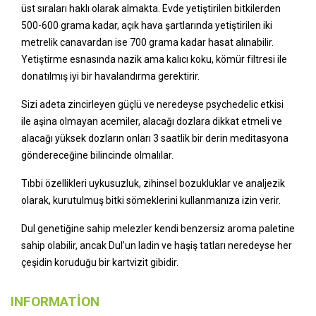
üst sıraları haklı olarak almakta. Evde yetiştirilen bitkilerden
500-600 grama kadar, açık hava şartlarında yetiştirilen iki
metrelik canavardan ise 700 grama kadar hasat alınabilir.
Yetiştirme esnasında nazik ama kalıcı koku, kömür filtresi ile
donatılmış iyi bir havalandırma gerektirir.
Sizi adeta zincirleyen güçlü ve neredeyse psychedelic etkisi
ile aşina olmayan acemiler, alacağı dozlara dikkat etmeli ve
alacağı yüksek dozların onları 3 saatlik bir derin meditasyona
göndereceğine bilincinde olmalılar.
Tıbbi özellikleri uykusuzluk, zihinsel bozukluklar ve analjezik
olarak, kurutulmuş bitki sömeklerini kullanmanıza izin verir.
Dul genetiğine sahip melezler kendi benzersiz aroma paletine
sahip olabilir, ancak Dul’un ladin ve haşiş tatları neredeyse her
çeşidin koruduğu bir kartvizit gibidir.
INFORMATION