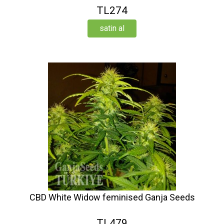
TL274
satin al
CBD White Widow feminised Ganja Seeds
TL479