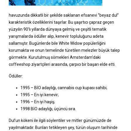
havuzunda dikkatli bir şekilde saklanan efsanevi ‘’beyaz dul’’
karakteristik özelliklerini taşırlar. Bu şaşırtıcı çapraz geçen
yüzyılın 90’lı yıllarda dünyaya gelmiş ve çeşitli tematik
yarışmalarda ödüller alıp, kenevir topluluğunu adeta
sallamıştır. Bugünlerde bile White Widow popülerliğini
korumakta ve onun temelinde türetilen melezler büyük talep
görmekte. Kurutulmuş sömekleri Amsterdam’daki
coffeeshop ziyartçileri arasında, çarpıcı bir başarı elde etti.
Ödüller:
1995 – BİO adaylığı, cannabis cup kupası sahibi;
1995 – En iyi kenevir;
1996 – En iyi haşiş;
1998 BİO adaylığı, üçüncü sıra.
Dul’un kökeni ile ilgili söylentiler ve mitler günümüzde de
yayılmaktadır. Bunları tetikleyen şey, türün oluşum tarihinde