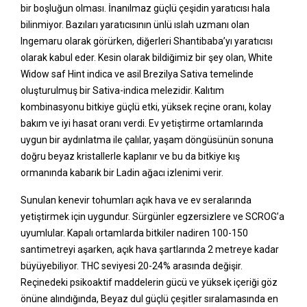
bir boşluğun olması. İnanılmaz güçlü çeşidin yaratıcısı hala
bilinmiyor. Bazıları yaratıcısının ünlü ıslah uzmanı olan
Ingemaru olarak görürken, diğerleri Shantibaba’yı yaratıcısı
olarak kabul eder. Kesin olarak bildiğimiz bir şey olan, White
Widow saf Hint indica ve asil Brezilya Sativa temelinde
oluşturulmuş bir Sativa-indica melezidir. Kalıtım
kombinasyonu bitkiye güçlü etki, yüksek reçine oranı, kolay
bakım ve iyi hasat oranı verdi. Ev yetiştirme ortamlarında
uygun bir aydınlatma ile çalılar, yaşam döngüsünün sonuna
doğru beyaz kristallerle kaplanır ve bu da bitkiye kış
ormanında kabarık bir Ladin ağacı izlenimi verir.
Sunulan kenevir tohumları açık hava ve ev seralarında
yetiştirmek için uygundur. Sürgünler egzersizlere ve SCROG’a
uyumlular. Kapalı ortamlarda bitkiler nadiren 100-150
santimetreyi aşarken, açık hava şartlarında 2 metreye kadar
büyüyebiliyor. THC seviyesi 20-24% arasında değişir.
Reçinedeki psikoaktif maddelerin gücü ve yüksek içeriği göz
önüne alındığında, Beyaz dul güçlü çeşitler sıralamasında en