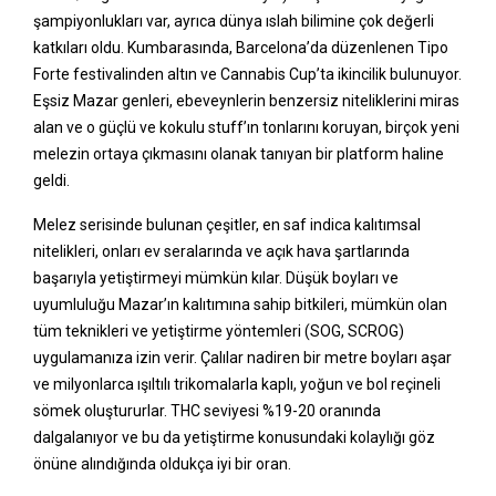
şampiyonlukları var, ayrıca dünya ıslah bilimine çok değerli
katkıları oldu. Kumbarasında, Barcelona’da düzenlenen Tipo
Forte festivalinden altın ve Cannabis Cup’ta ikincilik bulunuyor.
Eşsiz Mazar genleri, ebeveynlerin benzersiz niteliklerini miras
alan ve o güçlü ve kokulu stuff’ın tonlarını koruyan, birçok yeni
melezin ortaya çıkmasını olanak tanıyan bir platform haline
geldi.
Melez serisinde bulunan çeşitler, en saf indica kalıtımsal
nitelikleri, onları ev seralarında ve açık hava şartlarında
başarıyla yetiştirmeyi mümkün kılar. Düşük boyları ve
uyumluluğu Mazar’ın kalıtımına sahip bitkileri, mümkün olan
tüm teknikleri ve yetiştirme yöntemleri (SOG, SCROG)
uygulamanıza izin verir. Çalılar nadiren bir metre boyları aşar
ve milyonlarca ışıltılı trikomalarla kaplı, yoğun ve bol reçineli
sömek oluştururlar. THC seviyesi %19-20 oranında
dalgalanıyor ve bu da yetiştirme konusundaki kolaylığı göz
önüne alındığında oldukça iyi bir oran.