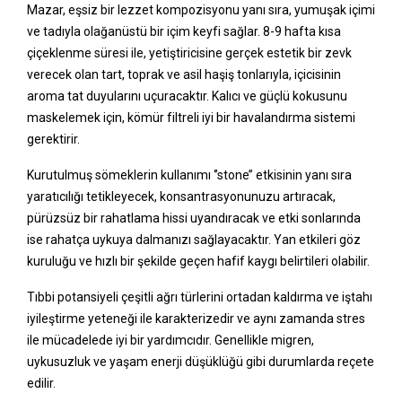
Mazar, eşsiz bir lezzet kompozisyonu yanı sıra, yumuşak içimi
ve tadıyla olağanüstü bir içim keyfi sağlar. 8-9 hafta kısa
çiçeklenme süresi ile, yetiştiricisine gerçek estetik bir zevk
verecek olan tart, toprak ve asil haşiş tonlarıyla, içicisinin
aroma tat duyularını uçuracaktır. Kalıcı ve güçlü kokusunu
maskelemek için, kömür filtreli iyi bir havalandırma sistemi
gerektirir.
Kurutulmuş sömeklerin kullanımı ‘’stone’’ etkisinin yanı sıra
yaratıcılığı tetikleyecek, konsantrasyonunuzu artıracak,
pürüzsüz bir rahatlama hissi uyandıracak ve etki sonlarında
ise rahatça uykuya dalmanızı sağlayacaktır. Yan etkileri göz
kuruluğu ve hızlı bir şekilde geçen hafif kaygı belirtileri olabilir.
Tıbbi potansiyeli çeşitli ağrı türlerini ortadan kaldırma ve iştahı
iyileştirme yeteneği ile karakterizedir ve aynı zamanda stres
ile mücadelede iyi bir yardımcıdır. Genellikle migren,
uykusuzluk ve yaşam enerji düşüklüğü gibi durumlarda reçete
edilir.