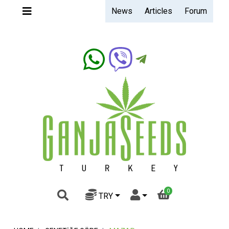
News
Articles
Forum
Ganjaseeds.band
0
TRY