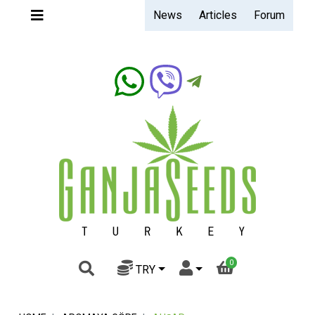
News
Articles
Forum
Ganjaseeds.band
0
TRY