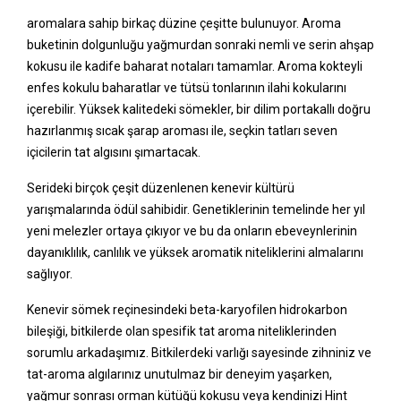
aromalara sahip birkaç düzine çeşitte bulunuyor. Aroma
buketinin dolgunluğu yağmurdan sonraki nemli ve serin ahşap
kokusu ile kadife baharat notaları tamamlar. Aroma kokteyli
enfes kokulu baharatlar ve tütsü tonlarının ilahi kokularını
içerebilir. Yüksek kalitedeki sömekler, bir dilim portakallı doğru
hazırlanmış sıcak şarap aroması ile, seçkin tatları seven
içicilerin tat algısını şımartacak.
Serideki birçok çeşit düzenlenen kenevir kültürü
yarışmalarında ödül sahibidir. Genetiklerinin temelinde her yıl
yeni melezler ortaya çıkıyor ve bu da onların ebeveynlerinin
dayanıklılık, canlılık ve yüksek aromatik niteliklerini almalarını
sağlıyor.
Kenevir sömek reçinesindeki beta-karyofilen hidrokarbon
bileşiği, bitkilerde olan spesifik tat aroma niteliklerinden
sorumlu arkadaşımız. Bitkilerdeki varlığı sayesinde zihniniz ve
tat-aroma algılarınız unutulmaz bir deneyim yaşarken,
yağmur sonrası orman kütüğü kokusu veya kendinizi Hint