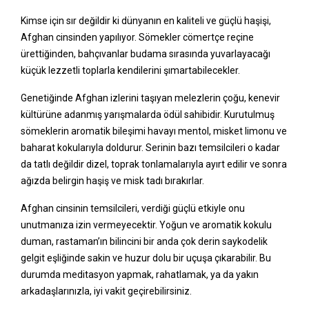
Kimse için sır değildir ki dünyanın en kaliteli ve güçlü haşişi,
Afghan cinsinden yapılıyor. Sömekler cömertçe reçine
ürettiğinden, bahçıvanlar budama sırasında yuvarlayacağı
küçük lezzetli toplarla kendilerini şımartabilecekler.
Genetiğinde Afghan izlerini taşıyan melezlerin çoğu, kenevir
kültürüne adanmış yarışmalarda ödül sahibidir. Kurutulmuş
sömeklerin aromatik bileşimi havayı mentol, misket limonu ve
baharat kokularıyla doldurur. Serinin bazı temsilcileri o kadar
da tatlı değildir dizel, toprak tonlamalarıyla ayırt edilir ve sonra
ağızda belirgin haşiş ve misk tadı bırakırlar.
Afghan cinsinin temsilcileri, verdiği güçlü etkiyle onu
unutmanıza izin vermeyecektir. Yoğun ve aromatik kokulu
duman, rastaman’ın bilincini bir anda çok derin saykodelik
gelgit eşliğinde sakin ve huzur dolu bir uçuşa çıkarabilir. Bu
durumda meditasyon yapmak, rahatlamak, ya da yakın
arkadaşlarınızla, iyi vakit geçirebilirsiniz.