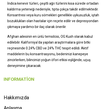
İndica kenevir türleri, çeşitli ağrı türlerini kısa sürede ortadan
kaldırma yeteneği nedeniyle, tıpta çokça takdir edilmektedir.
Konsantresi veya kuru sömekleri genellikle uykusuzluk, iştah
bozuklukları olan hastalar için reçete edilir ve depresyondan
çıkmaya yardımcı bir ilaç olarak önerilir.
Afghan ailesinin en ünlü temsilcisi, OG Kush olarak kabul
edilebilir. Kaliforniya’da yapılan araştırmalara göre bitki
reçinesinde 0.24% CBD ve 24% THC tespit edildi. Aktif
maddelerin bu konsantrasyonu, bedeninizi kanepeye
zincirlerken, bilincinizi yoğun öfori etkisi eşliğinde, uçuş
deneyimine çıkaracak.
INFORMATION
Hakkımızda
Anlaşma