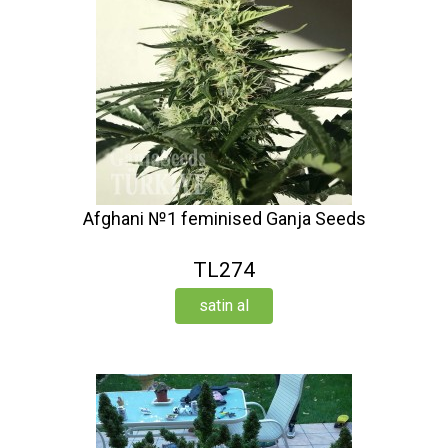
Afghani №1 feminised Ganja Seeds
TL274
satin al