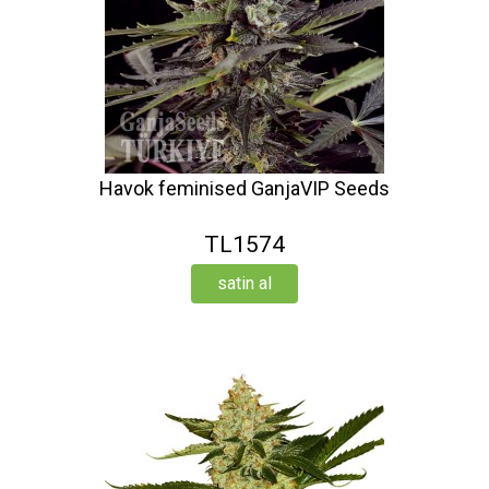
Havok feminised GanjaVIP Seeds
TL1574
satin al