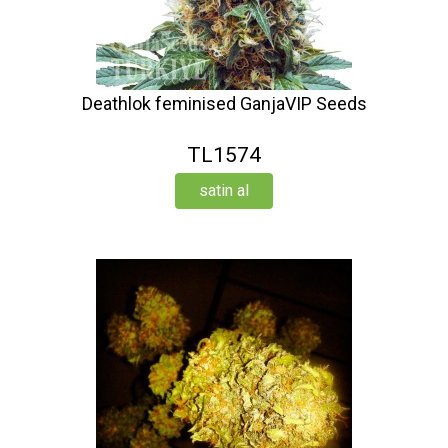
Deathlok feminised GanjaVIP Seeds
TL1574
satin al