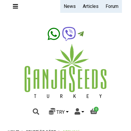
News
Articles
Forum
Ganjaseeds.band
0
TRY