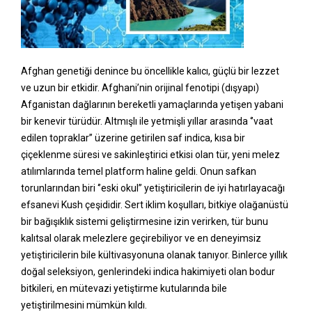
Afghan genetiği denince bu öncellikle kalıcı, güçlü bir lezzet
ve uzun bir etkidir. Afghani’nin orijinal fenotipi (dışyapı)
Afganistan dağlarının bereketli yamaçlarında yetişen yabani
bir kenevir türüdür. Altmışlı ile yetmişli yıllar arasında ‘’vaat
edilen topraklar’’ üzerine getirilen saf indica, kısa bir
çiçeklenme süresi ve sakinleştirici etkisi olan tür, yeni melez
atılımlarında temel platform haline geldi. Onun safkan
torunlarından biri ‘’eski okul’’ yetiştiricilerin de iyi hatırlayacağı
efsanevi Kush çeşididir. Sert iklim koşulları, bitkiye olağanüstü
bir bağışıklık sistemi geliştirmesine izin verirken, tür bunu
kalıtsal olarak melezlere geçirebiliyor ve en deneyimsiz
yetiştiricilerin bile kültivasyonuna olanak tanıyor. Binlerce yıllık
doğal seleksiyon, genlerindeki indica hakimiyeti olan bodur
bitkileri, en mütevazi yetiştirme kutularında bile
yetiştirilmesini mümkün kıldı.