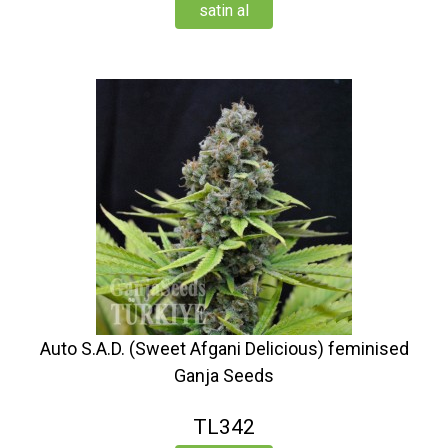
satin al
Auto S.A.D. (Sweet Afgani Delicious) feminised
Ganja Seeds
TL342