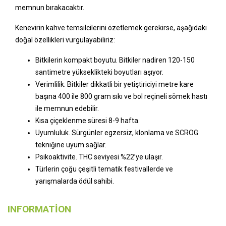
memnun bırakacaktır.
Kenevirin kahve temsilcilerini özetlemek gerekirse, aşağıdaki
doğal özellikleri vurgulayabiliriz:
Bitkilerin kompakt boyutu. Bitkiler nadiren 120-150
santimetre yükseklikteki boyutları aşıyor.
Verimlilik. Bitkiler dikkatli bir yetiştiriciyi metre kare
başına 400 ile 800 gram sıkı ve bol reçineli sömek hastı
ile memnun edebilir.
Kısa çiçeklenme süresi 8-9 hafta.
Uyumluluk. Sürgünler egzersiz, klonlama ve SCROG
tekniğine uyum sağlar.
Psikoaktivite. THC seviyesi %22’ye ulaşır.
Türlerin çoğu çeşitli tematik festivallerde ve
yarışmalarda ödül sahibi.
INFORMATION