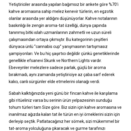
Yetiştiriciler arasında yapılan bağımsız bir ankete göre %70’i
kahve aromasına sahip melez kenevir türlerin, en egzotik
olanlar arasında yer aldığını düşünüyorlar. Kahve notalarının
baskınlığı ile zengin aroma-tat özelliği, dünya çapında
tanınmış bitki ıslah uzmanlarının zahmetli ve uzun süreli
çalışmasından ortaya çıkmıştır. Bu kategorinin çeşitleri
dünyaca ünlü ‘’cannabis cup’’ yarışmasının tartışmasız
şampiyonları. Ve bu hiç şaşırtıcı değildir çünkü genetiklerinde
genellikle efsanevi Skunk ve Northern Lights vardır.
Ebeveynler melezlere sadece parlak, güçlü bir aroma
bırakmadı, aynı zamanda yetiştiriciye az çaba sarf ederek
kalıcı, canlı sürgünler elde etmelerini olanağı verdi.
Sabah kalktığınızda yeni günü bir fincan kahve ile karşılama
gibi ritüeliniz varsa bu serinin ürün yelpazesinin sunduğu
tohum türleri tam Size göre. Biz sizin için kahve aromasına ve
inanılmaz ağızda kalan tat ile türün en iyi örneklerini sizin için
derleyip seçtik. Patlatacağınız her sömek, sizi mükemmel bir
tat-aroma yolculuğuna çıkaracak ve gurme tarafınızı