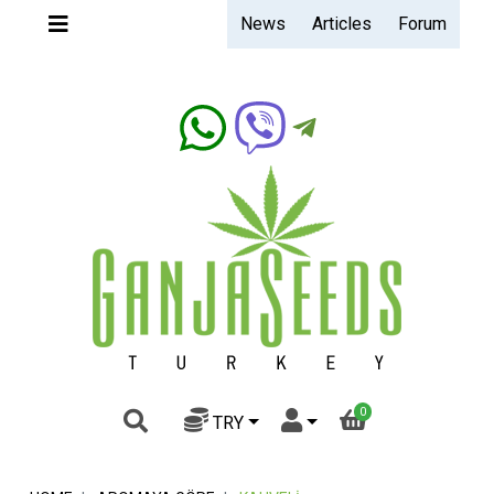
News
Articles
Forum
Ganjaseeds.band
0
TRY