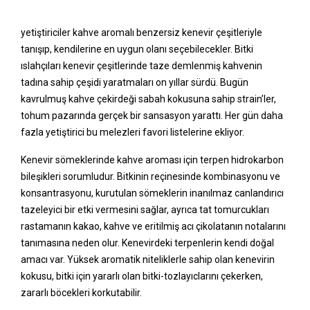
yetiştiriciler kahve aromalı benzersiz kenevir çeşitleriyle
tanışıp, kendilerine en uygun olanı seçebilecekler. Bitki
ıslahçıları kenevir çeşitlerinde taze demlenmiş kahvenin
tadına sahip çeşidi yaratmaları on yıllar sürdü. Bugün
kavrulmuş kahve çekirdeği sabah kokusuna sahip strain’ler,
tohum pazarında gerçek bir sansasyon yarattı. Her gün daha
fazla yetiştirici bu melezleri favori listelerine ekliyor.
Kenevir sömeklerinde kahve aroması için terpen hidrokarbon
bileşikleri sorumludur. Bitkinin reçinesinde kombinasyonu ve
konsantrasyonu, kurutulan sömeklerin inanılmaz canlandırıcı
tazeleyici bir etki vermesini sağlar, ayrıca tat tomurcukları
rastamanın kakao, kahve ve eritilmiş acı çikolatanın notalarını
tanımasına neden olur. Kenevirdeki terpenlerin kendi doğal
amacı var. Yüksek aromatik niteliklerle sahip olan kenevirin
kokusu, bitki için yararlı olan bitki-tozlayıclarını çekerken,
zararlı böcekleri korkutabilir.