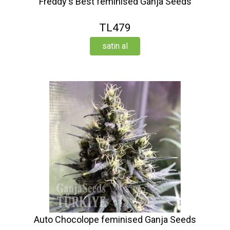
Freddy's Best feminised Ganja Seeds
TL479
satin al
Auto Chocolope feminised Ganja Seeds