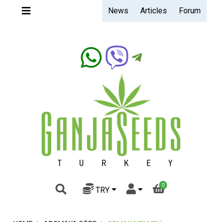
News
Articles
Forum
Ganjaseeds.band
0
TRY