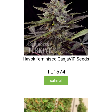
Havok feminised GanjaVIP Seeds
TL1574
satin al