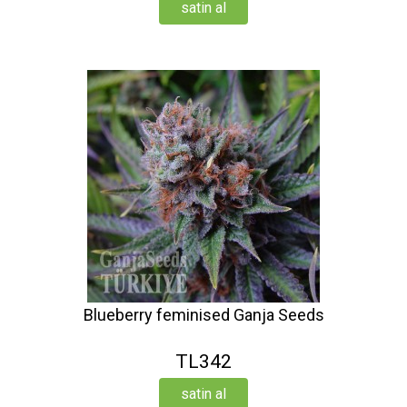
satin al
Blueberry feminised Ganja Seeds
TL342
satin al