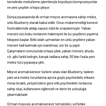
temelinde melezleme işlemleriyle büyüleyici kompozisyonlar
ve yeni çeşitler ortaya çıkıyor.
Dünya piyasasında ilk orman meyve aromasına sahip melez,
ünlü Blueberry olarak kabul edilir. Onun mükemmelliği kenevir
festivallerinde aldığı sayısız ödül ile onaylanmıştır. Yaban
mersini özü koku tonlarının hakimiyeti ile bu çeşitlerin yayılma
hikayesi başlar. Bitki ıslah uzmanları en ünlü çeşitlere yaban
mersini tadı katmak için inanılmaz, zor bir iş yaptı.
Çalışmaların sonucunda ortaya çilek, yaban mersini, ahudu
v.b. gibi farklı belirgin, karışık tadlara sahip 30’dan fazla yeni
melez türü piyasaya çıktı.
Meyve aromalı kenevir türlerin atası olan Blueberry, tadının
yanı sıra melez torunlarına ayrıca güçlü psychedelic etkisini
miras bıraktı, yetiştiricilere göre etki psychedelic tonlarına
sahip olup, kullanıcısını eğlenceli ve derin bir yolculuğa
çıkarmaktadır.
Orman meyvesi aromalı kenevir temsilcileri, sofistike