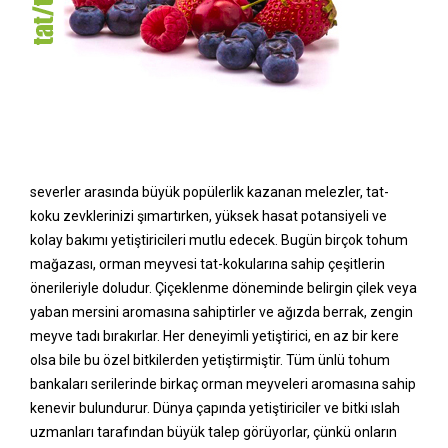
severler arasında büyük popülerlik kazanan melezler, tat-
koku zevklerinizi şımartırken, yüksek hasat potansiyeli ve
kolay bakımı yetiştiricileri mutlu edecek. Bugün birçok tohum
mağazası, orman meyvesi tat-kokularına sahip çeşitlerin
önerileriyle doludur. Çiçeklenme döneminde belirgin çilek veya
yaban mersini aromasına sahiptirler ve ağızda berrak, zengin
meyve tadı bırakırlar. Her deneyimli yetiştirici, en az bir kere
olsa bile bu özel bitkilerden yetiştirmiştir. Tüm ünlü tohum
bankaları serilerinde birkaç orman meyveleri aromasına sahip
kenevir bulundurur. Dünya çapında yetiştiriciler ve bitki ıslah
uzmanları tarafından büyük talep görüyorlar, çünkü onların