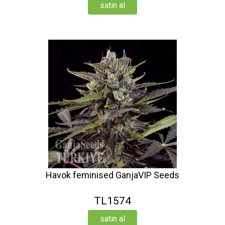
satin al
Havok feminised GanjaVIP Seeds
TL1574
satin al