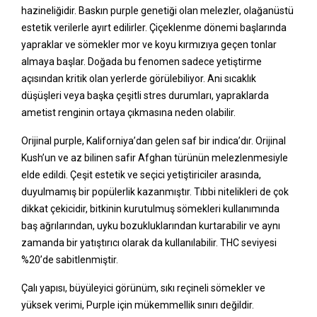
hazineliğidir. Baskın purple genetiği olan melezler, olağanüstü
estetik verilerle ayırt edilirler. Çiçeklenme dönemi başlarında
yapraklar ve sömekler mor ve koyu kırmızıya geçen tonlar
almaya başlar. Doğada bu fenomen sadece yetiştirme
açısından kritik olan yerlerde görülebiliyor. Ani sıcaklık
düşüşleri veya başka çeşitli stres durumları, yapraklarda
ametist renginin ortaya çıkmasına neden olabilir.
Orijinal purple, Kaliforniya’dan gelen saf bir indica’dır. Orijinal
Kush’un ve az bilinen safir Afghan türünün melezlenmesiyle
elde edildi. Çeşit estetik ve seçici yetiştiriciler arasında,
duyulmamış bir popülerlik kazanmıştır. Tıbbi nitelikleri de çok
dikkat çekicidir, bitkinin kurutulmuş sömekleri kullanımında
baş ağrılarından, uyku bozukluklarından kurtarabilir ve aynı
zamanda bir yatıştırıcı olarak da kullanılabilir. THC seviyesi
%20’de sabitlenmiştir.
Çalı yapısı, büyüleyici görünüm, sıkı reçineli sömekler ve
yüksek verimi, Purple için mükemmellik sınırı değildir.