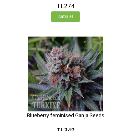
TL274
satin al
Blueberry feminised Ganja Seeds
TL342