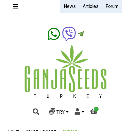
News
Articles
Forum
Ganjaseeds.band
0
TRY