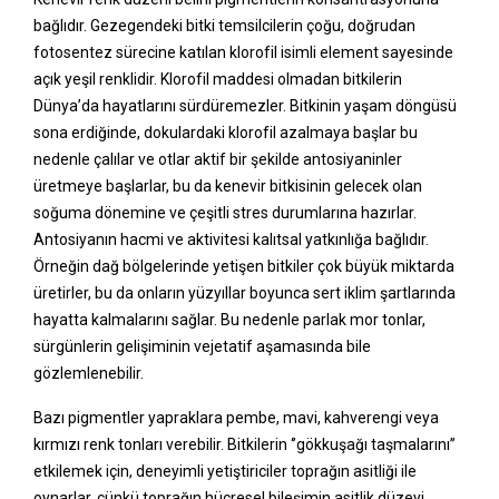
bağlıdır. Gezegendeki bitki temsilcilerin çoğu, doğrudan
fotosentez sürecine katılan klorofil isimli element sayesinde
açık yeşil renklidir. Klorofil maddesi olmadan bitkilerin
Dünya’da hayatlarını sürdüremezler. Bitkinin yaşam döngüsü
sona erdiğinde, dokulardaki klorofil azalmaya başlar bu
nedenle çalılar ve otlar aktif bir şekilde antosiyaninler
üretmeye başlarlar, bu da kenevir bitkisinin gelecek olan
soğuma dönemine ve çeşitli stres durumlarına hazırlar.
Antosiyanın hacmi ve aktivitesi kalıtsal yatkınlığa bağlıdır.
Örneğin dağ bölgelerinde yetişen bitkiler çok büyük miktarda
üretirler, bu da onların yüzyıllar boyunca sert iklim şartlarında
hayatta kalmalarını sağlar. Bu nedenle parlak mor tonlar,
sürgünlerin gelişiminin vejetatif aşamasında bile
gözlemlenebilir.
Bazı pigmentler yapraklara pembe, mavi, kahverengi veya
kırmızı renk tonları verebilir. Bitkilerin ‘’gökkuşağı taşmalarını’’
etkilemek için, deneyimli yetiştiriciler toprağın asitliği ile
oynarlar, çünkü toprağın hücresel bileşimin asitlik düzeyi,