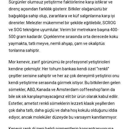
Sürgünler olumsuz yetiştirme faktörlerine karşı istikrar ve
direnç açısından farklılık gösterir. Bitkiler olağanüstü bir
bağışıklığa sahip olup, zararlılara ve küf salgınlarına karşı iyi
direnirler. Melezler mükemmel bir şekilde eğitilebilir, SCROG
ve SOG tekniğine uyumlular. Verim bir metrekare başına 400-
500 gram kadardır. Çiçeklenme sırasında orta derecede koku
yaymakta, tatlı meyve, nemli ahşap, çam ve okaliptüs
tonlarına sahiptir.
Mor kenevir, zarif görünümü ile profesyonel yetiştiricileri
kendine çekmiştir. Her tohum bankası kendi özel ‘’renkli’’
çeşitler serisine sahiptir ve her az çok deneyimli yetiştirici onu
kendi yetiştirme serasında görmek istiyor. Bu bitkilerden gelen
sömekler, ABD, Kanada ve Amsterdam coffeeshop’ların da
bile sık sık karşılaşmayacağınız elit bir ürün olarak kabul edilir.
Estetler, ametist renkli sömeklerin lezzeti klasik yeşillerden
çok daha tatlı, daha güçlü ve daha hoş kokulu olduğunu iddia
ediyor, ancak moleküler düzeyde bu varsayım kanıtlanmıyor.
Kenevir renk düzeni belirli pigmentlerin konsantrasyonuna