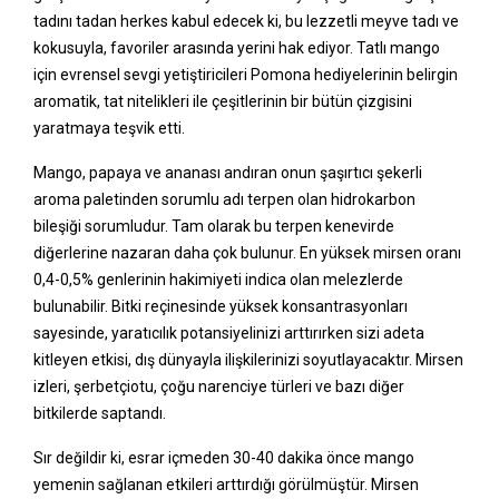
tadını tadan herkes kabul edecek ki, bu lezzetli meyve tadı ve
kokusuyla, favoriler arasında yerini hak ediyor. Tatlı mango
için evrensel sevgi yetiştiricileri Pomona hediyelerinin belirgin
aromatik, tat nitelikleri ile çeşitlerinin bir bütün çizgisini
yaratmaya teşvik etti.
Mango, papaya ve ananası andıran onun şaşırtıcı şekerli
aroma paletinden sorumlu adı terpen olan hidrokarbon
bileşiği sorumludur. Tam olarak bu terpen kenevirde
diğerlerine nazaran daha çok bulunur. En yüksek mirsen oranı
0,4-0,5% genlerinin hakimiyeti indica olan melezlerde
bulunabilir. Bitki reçinesinde yüksek konsantrasyonları
sayesinde, yaratıcılık potansiyelinizi arttırırken sizi adeta
kitleyen etkisi, dış dünyayla ilişkilerinizi soyutlayacaktır. Mirsen
izleri, şerbetçiotu, çoğu narenciye türleri ve bazı diğer
bitkilerde saptandı.
Sır değildir ki, esrar içmeden 30-40 dakika önce mango
yemenin sağlanan etkileri arttırdığı görülmüştür. Mirsen