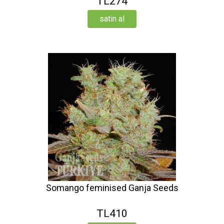
TL274
satin al
Somango feminised Ganja Seeds
TL410