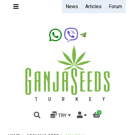
News
Articles
Forum
Ganjaseeds.band
0
TRY