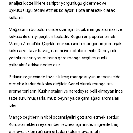
analjezik özelliklere sahiptir yorgunluğu gidermek ve
uykusuzluğu tedavi etmek kolaydır. Tıpta analjezik olarak
kullanılır.
Mağazanın bu bölümünde sizin için tropik mango aroması ve
kokusu ile en iyi çeşitleri topladık. Bugün en popüler örnek
Mango Zamal’dır. Çiçeklenme sırasında mangonun yumuşak
kokusu ve taze havuç, narenciye notaları seçilir. Deneyimli
yetiştiricilerin yorumlarına göre mango çeşitleri güçlü
psikoaktif etkiye neden olur.
Bitkinin reçinesinde taze sıkılmış mango suyunun tadını elde
etmek o kadar da kolay değildir. Genel olarak mango tat-
aroma tonlarını Kush notaları ve neredeyse belli olmayan ince
taze sürülmüş tarla, muz, peynir ya da çam ağacı aromaları
izler.
Mango çeşitlerinin tıbbi potansiyelini göz ardı etmek zordur.
Kuru sömekleri veya amber reçinesi içiminde, migrenle baş
etmeye, eklem ağrısını ortadan kaldırmaya, iştahı